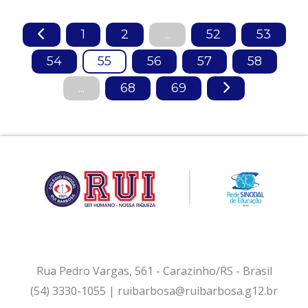
1
2
...
52
53
54
55
56
57
58
...
68
69
Rua Pedro Vargas, 561 - Carazinho/RS - Brasil
(54) 3330-1055 | ruibarbosa@ruibarbosa.g12.br