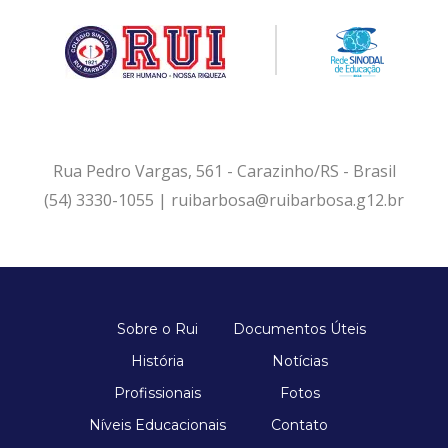
Rua Pedro Vargas, 561 - Carazinho/RS - Brasil
(54) 3330-1055 | ruibarbosa@ruibarbosa.g12.br
Sobre o Rui
Documentos Úteis
História
Notícias
Profissionais
Fotos
Níveis Educacionais
Contato