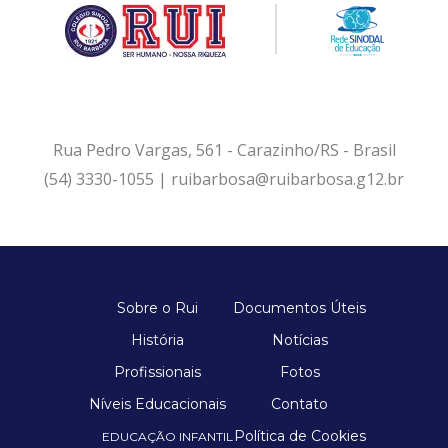
Rua Pedro Vargas, 561 - Carazinho/RS - Brasil
(54) 3330-1055 | ruibarbosa@ruibarbosa.g12.br
Sobre o Rui
Documentos Úteis
História
Notícias
Profissionais
Fotos
Níveis Educacionais
Contato
Política de Cookies
EDUCAÇÃO INFANTIL